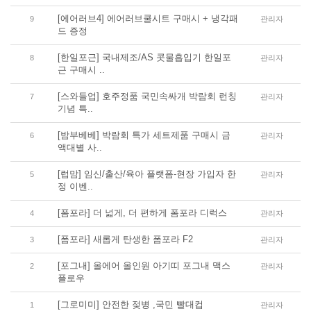
[에어러브4] 에어러브쿨시트 구매시 + 냉각패
9
관리자
드 증정
[한일포근] 국내제조/AS 콧물흡입기 한일포
8
관리자
근 구매시 ..
[스와들업] 호주정품 국민속싸개 박람회 런칭
7
관리자
기념 특..
[밤부베베] 박람회 특가 세트제품 구매시 금
6
관리자
액대별 사..
[럽맘] 임신/출산/육아 플랫폼-현장 가입자 한
5
관리자
정 이벤..
[폼포라] 더 넓게, 더 편하게 폼포라 디럭스
4
관리자
[폼포라] 새롭게 탄생한 폼포라 F2
3
관리자
[포그내] 올에어 올인원 아기띠 포그내 맥스
2
관리자
플로우
[그로미미] 안전한 젖병 ,국민 빨대컵
1
관리자