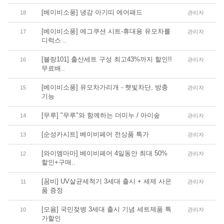
[베이비소풍] 냉감 아기띠 에어패드
18
관리자
[베이비소풍] 에그쿠션 시트-휴대용 유모차를
17
관리자
디럭스 ..
[블랑101] 출산세트 구성 최고43%까지 할인!!
16
관리자
무료배..
[베이비소풍] 유모차가리개 - 햇빛차단, 방충
15
관리자
기능
[무루] "무루"와 함께하는 더미누 / 아이숲
14
관리자
[순성카시트] 베이비페어 전상품 특가
13
관리자
[와이엠마마] 베이비페어 4일동안 최대 50%
12
관리자
할인+구매..
[꿈비] UV살균세척기 3세대 출시 + 세제 사은
11
관리자
품 증정
[모윰] 국민젖병 3세대 출시 기념 세트제품 특
10
관리자
가할인