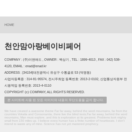
HOME
천안맘아랑베이비페어
COMPANY : (주)이앤애드 , OWNER : 백상기 , TEL : 1899-4013 , FAX : 042) 538-
4120, EMAIL : enad@enad.kr
ADDRESS : [34154]대전광역시 유성구 수통골로 53 (덕명동)
사업자등록증 : 314-81-95574, 전시주최업 등록번호: 2013-2-0102, 산업통상자원부 전
시용역업 등록번호: 2013-4-0110
COPYRIGHT (c) COMPANY, ALL RIGHTS RESERVED.
본 사이트에 사용 된 모든 이미지와 내용의 무단도용을 금지 합니다.
We have created a awesome theme Far far away, behind the word mountains, far from the
countries Vokalia and Consonantia, there live the blind texts.Far far away, behind the word
mountains, Man must explore, and this is exploration at its greatest. Problems look mighty
small from 150 miles up. I believe every human has a finite number of heartbeats. I don't
intend to waste any of mine. Science has not yet mastered prophecy.